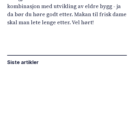
kombinasjon med utvikling av eldre bygg - ja
da bør du høre godt etter. Makan til frisk dame
skal man lete lenge etter. Vel hørt!
Siste artikler
LinkedIn
YouTube
Newsec Online
Newsec in Sweden
Newsec in Finland
Newsec in Norway
Newsec in Denmark
Newsec in Lithuania
Newsec in Estonia
Newsec in Latvia
Privacy Notice
Cookies