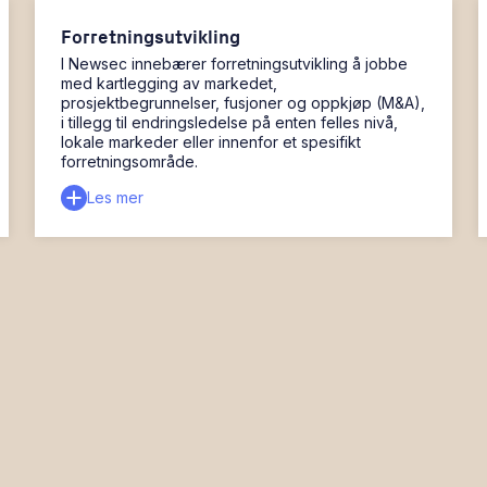
Forretningsutvikling
I Newsec innebærer forretningsutvikling å jobbe
med kartlegging av markedet,
prosjektbegrunnelser, fusjoner og oppkjøp (M&A),
i tillegg til endringsledelse på enten felles nivå,
lokale markeder eller innenfor et spesifikt
forretningsområde.
Les mer