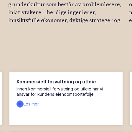
gründerkultur som består av problemløsere,
og baltiske landene, kan vi tilby deg
iniativtakere , iherdige ingeniører,
muligheten til å være med på å utvikle
innsiktsfulle økonomer, dyktige strateger og
e
Kommersiell forvaltning og utleie
Innen kommersiell forvaltning og utleie har vi
ansvar for kundens eiendomsportefølje.
Les mer