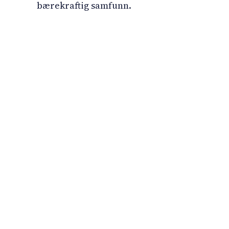
bærekraftig samfunn.
LinkedIn
YouTube
Newsec Online
Newsec in Sweden
Newsec in Finland
Newsec in Norway
Newsec in Denmark
Newsec in Lit
Newsec in Estonia
Newsec in Latvia
Privacy Notice
Co