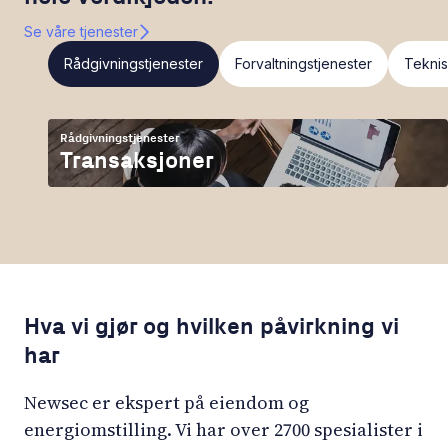
Se våre tjenester
Rådgivningstjenester
Forvaltningstjenester
Teknis
Rådgivningstjenester
Transaksjoner
Hva vi gjør og hvilken påvirkning vi
har
Newsec er ekspert på eiendom og
energiomstilling. Vi har over 2700 spesialister i