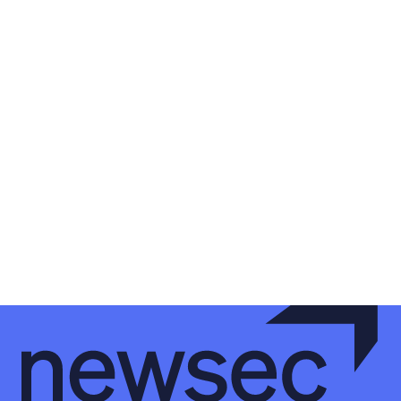
LinkedIn
YouTube
Newsec Online
Newsec in Sweden
Newsec in Finland
Newsec in Norway
Newsec in Denmark
Newsec in Lithuania
Newsec in Estonia
Newsec in Latvia
Privacy Notice
Cookies