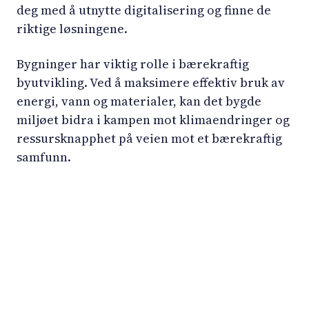
deg med å utnytte digitalisering og finne de
riktige løsningene.
Bygninger har viktig rolle i bærekraftig
byutvikling. Ved å maksimere effektiv bruk av
energi, vann og materialer, kan det bygde
miljøet bidra i kampen mot klimaendringer og
ressursknapphet på veien mot et bærekraftig
samfunn.
LinkedIn
YouTube
Newsec Online
Newsec in Sweden
Newsec in Finland
Newsec in Norway
Newsec in Denmark
Newsec in Lithuania
Newsec in Estonia
Newsec in Latvia
Privacy Notice
Cookies