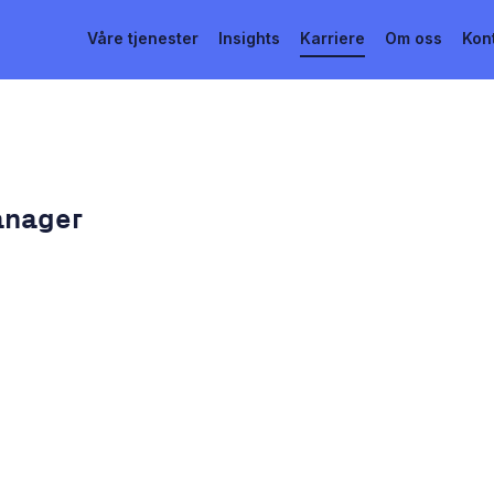
Våre tjenester
Insights
Karriere
Om oss
Kon
anager