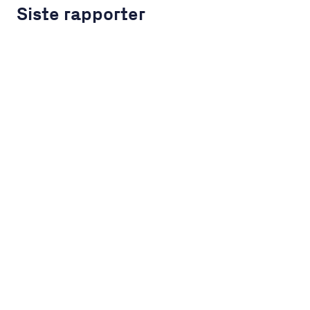
Siste rapporter
LinkedIn
YouTube
Newsec Online
Newsec in Sweden
Newsec in Finland
Newsec in Norway
Newsec in Denmark
Newsec in Lithuania
Newsec in Estonia
Newsec in Latvia
Privacy Notice
Cookies