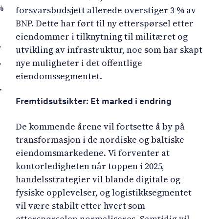
%
forsvarsbudsjett allerede overstiger 3 % av
BNP. Dette har ført til ny etterspørsel etter
eiendommer i tilknytning til militæret og
r
utvikling av infrastruktur, noe som har skapt
,
nye muligheter i det offentlige
eiendomssegmentet.
.
Fremtidsutsikter: Et marked i endring
De kommende årene vil fortsette å by på
transformasjon i de nordiske og baltiske
eiendomsmarkedene. Vi forventer at
kontorledigheten når toppen i 2025,
handelsstrategier vil blande digitale og
fysiske opplevelser, og logistikksegmentet
vil være stabilt etter hvert som
etterspørselen normaliseres. Samtidig vil