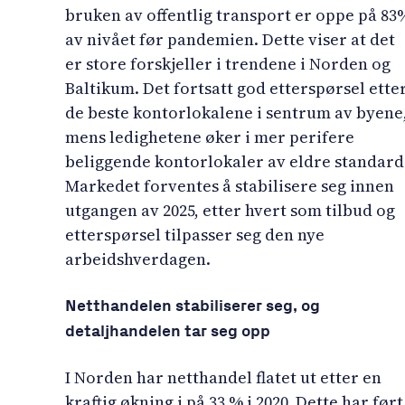
bruken av offentlig transport er oppe på 83
av nivået før pandemien. Dette viser at det
er store forskjeller i trendene i Norden og
Baltikum. Det fortsatt god etterspørsel ette
de beste kontorlokalene i sentrum av byene
mens ledighetene øker i mer perifere
beliggende kontorlokaler av eldre standard
Markedet forventes å stabilisere seg innen
utgangen av 2025, etter hvert som tilbud og
etterspørsel tilpasser seg den nye
arbeidshverdagen.
Netthandelen stabiliserer seg, og
detaljhandelen tar seg opp
I Norden har netthandel flatet ut etter en
kraftig økning i på 33 % i 2020. Dette har ført