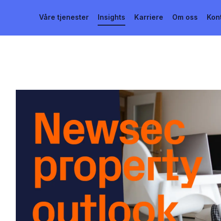
Våre tjenester
Insights
Karriere
Om oss
Kon