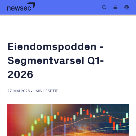
Eiendomspodden -
Segmentvarsel Q1-
2026
27. MAI 2026
▪
1
MIN LESETID